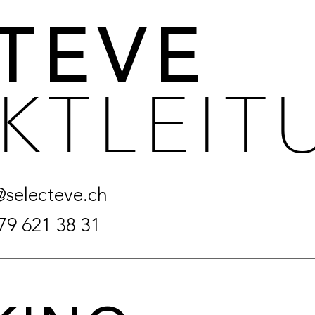
CTEVE
KTLEIT
@selecteve.ch
79 621 38 31